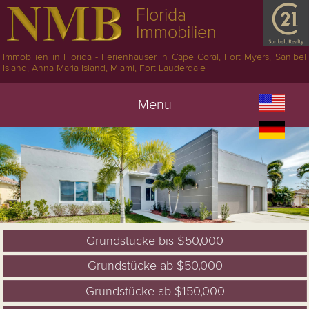
Florida
Immobilien
Immobilien in Florida - Ferienhäuser in Cape Coral, Fort Myers, Sanibel
Island, Anna Maria Island, Miami, Fort Lauderdale
Menu
Grundstücke bis $50,000
Grundstücke ab $50,000
Grundstücke ab $150,000