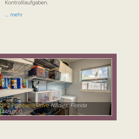
Kontrolllaufgaben.
... mehr
2912 Poinciana Drive
Naples, Florida
$449,000