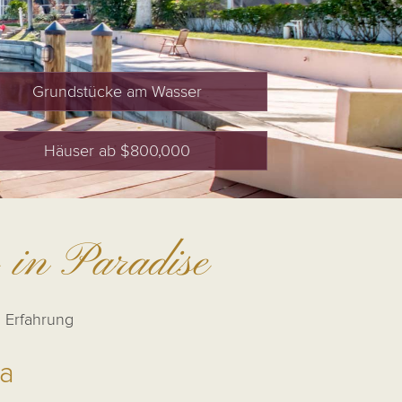
Grundstücke am Wasser
Häuser ab $800,000
 in Paradise
d Erfahrung
da