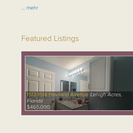
... mehr
Featured Listings
1512-1514 Haviland Avenue
Lehigh Acres,
Florida
$465,000