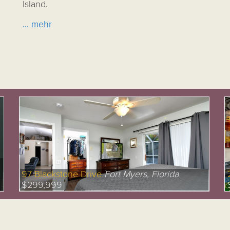
Island.
... mehr
97 Blackstone Drive
Fort Myers, Florida
$299,999