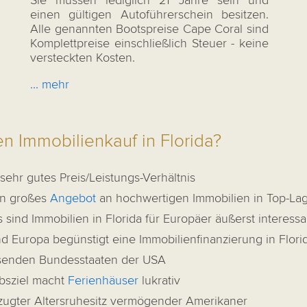
Sie müssen lediglich 21 Jahre sein und
einen gültigen Autoführerschein besitzen.
Alle genannten Bootspreise Cape Coral sind
Komplettpreise einschließlich Steuer - keine
versteckten Kosten.
... mehr
n Immobilienkauf in Florida?
 sehr gutes Preis/Leistungs-Verhältnis
ein großes
Angebot
an hochwertigen Immobilien in Top-La
ind Immobilien in Florida für Europäer äußerst interessa
d Europa begünstigt eine Immobilienfinanzierung in Flori
chsenden Bundesstaaten der USA
ubsziel macht
Ferienhäuser
lukrativ
rzugter Altersruhesitz vermögender Amerikaner