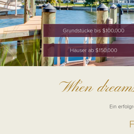
Grundstücke bis $100,000
Häuser ab $150,000
When dreams
Ein erfolg
F