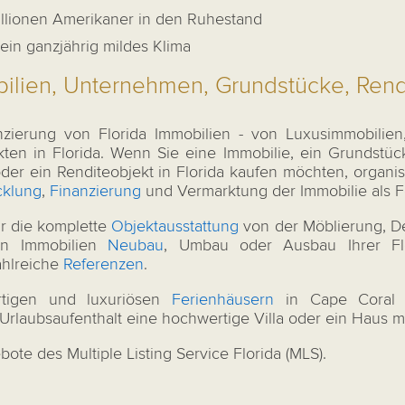
illionen Amerikaner in den Ruhestand
ein ganzjährig mildes Klima
lien, Unternehmen, Grundstücke, Rend
nzierung von Florida Immobilien - von Luxusimmobilie
en in Florida. Wenn Sie eine Immobilie, ein Grundstü
r ein Renditeobjekt in Florida kaufen möchten, organis
cklung
,
Finanzierung
und Vermarktung der Immobilie als F
r die komplette
Objektausstattung
von der Möblierung, De
en Immobilien
Neubau
, Umbau oder Ausbau Ihrer Flo
ahlreiche
Referenzen
.
rtigen und luxuriösen
Ferienhäusern
in Cape Coral f
n Urlaubsaufenthalt eine hochwertige Villa oder ein Haus
bote des Multiple Listing Service Florida (MLS).