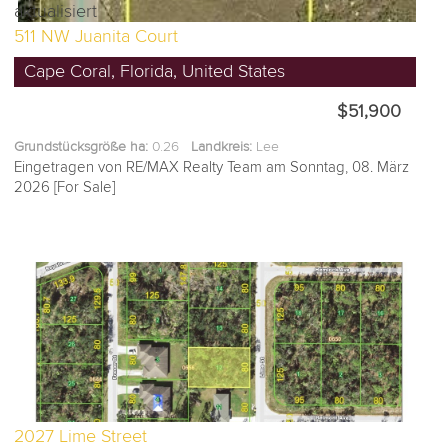
511 NW Juanita Court
Cape Coral, Florida, United States
$51,900
Grundstücksgröße ha:
0.26
Landkreis:
Lee
Eingetragen von RE/MAX Realty Team am Sonntag, 08. März
2026 [For Sale]
2027 Lime Street