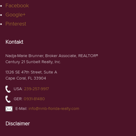
Facebook
Google+
Pinterest
Kontakt
Nadja-Marie Brunner, Broker Associate, REALTOR®
Century 21 Sunbelt Realty, Inc.
1326 SE 47th Street, Suite A
Cape Coral, FL 33904
USA:
239-257-9917
GER:
0931-81480
E-Mail:
info@nmb-florida-realty.com
Disclaimer