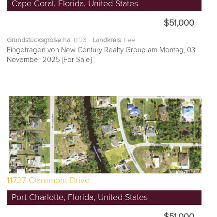
Cape Coral, Florida, United States
$51,000
Grundstücksgröße ha:
0.23
Landkreis:
Lee
Eingetragen von New Century Realty Group am Montag, 03.
November 2025 [For Sale]
11727 Claremont Drive
Port Charlotte, Florida, United States
$51,000