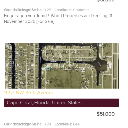
Grundstücksgröße ha:
0.25
Landkreis:
Charlotte
Eingetragen von John R. Wood Properties am Dienstag, 11.
November 2025 [For Sale]
1657 NW 36th Avenue
Cape Coral, Florida, United States
$51,000
Grundstücksgröße ha:
0.24
Landkreis:
Lee