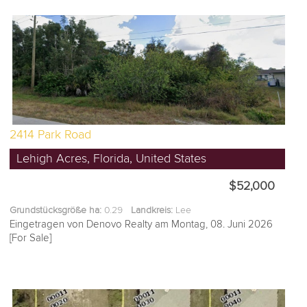
2414 Park Road
Lehigh Acres, Florida, United States
$52,000
Grundstücksgröße ha:
0.29
Landkreis:
Lee
Eingetragen von Denovo Realty am Montag, 08. Juni 2026
[For Sale]