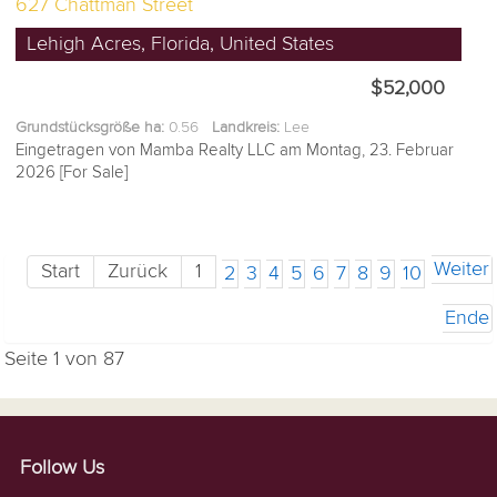
627 Chattman Street
Lehigh Acres, Florida, United States
$52,000
Grundstücksgröße ha:
0.56
Landkreis:
Lee
Eingetragen von Mamba Realty LLC am Montag, 23. Februar
2026 [For Sale]
Weiter
Start
Zurück
1
2
3
4
5
6
7
8
9
10
Ende
Seite 1 von 87
Follow Us