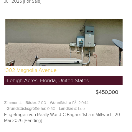
Juli 2026 [For Sale]
1302 Magnolia Avenue
Lehigh Acres, Florida, United States
$450,000
2
Zimmer:
4
Bäder:
2.00
Wohnfläche ft
:
2,044
Grundstücksgröße ha:
0.50
Landkreis:
Lee
Eingetragen von Realty World-C Bagans 1st am Mittwoch, 20.
Mai 2026 [Pending]