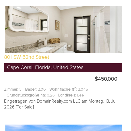
801 SW 52nd Street
Cape Coral, Florida, United States
$450,000
2
Zimmer:
3
Bäder:
2.00
Wohnfläche ft
:
2,045
Grundstücksgröße ha:
0.26
Landkreis:
Lee
Eingetragen von DomainRealty.com LLC am Montag, 13. Juli
2026 [For Sale]