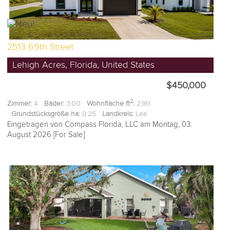
2513 69th Street
Lehigh Acres, Florida, United States
$450,000
2
Zimmer:
4
Bäder:
3.00
Wohnfläche ft
:
2,161
Grundstücksgröße ha:
0.25
Landkreis:
Lee
Eingetragen von Compass Florida, LLC am Montag, 03.
August 2026 [For Sale]