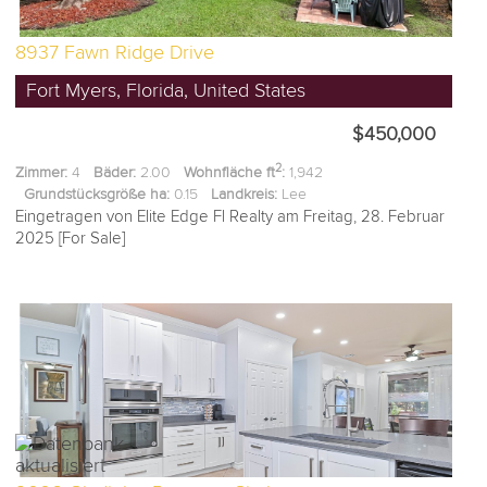
8937 Fawn Ridge Drive
Fort Myers, Florida, United States
$450,000
2
Zimmer:
4
Bäder:
2.00
Wohnfläche ft
:
1,942
Grundstücksgröße ha:
0.15
Landkreis:
Lee
Eingetragen von Elite Edge Fl Realty am Freitag, 28. Februar
2025 [For Sale]