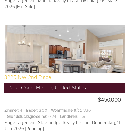
Eingetragen von Mamba Realty LLC am Montag, 09. März
2026 [For Sale]
3225 NW 2nd Place
Cape Coral, Florida, United States
$450,000
2
Zimmer:
4
Bäder:
2.00
Wohnfläche ft
:
2,330
Grundstücksgröße ha:
0.24
Landkreis:
Lee
Eingetragen von Steelbridge Realty LLC am Donnerstag, 11.
Juni 2026 [Pending]