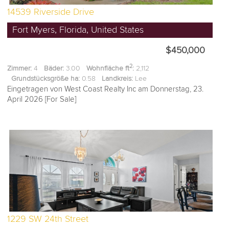
14539 Riverside Drive
Fort Myers, Florida, United States
$450,000
2
Zimmer:
4
Bäder:
3.00
Wohnfläche ft
:
2,112
Grundstücksgröße ha:
0.58
Landkreis:
Lee
Eingetragen von West Coast Realty Inc am Donnerstag, 23.
April 2026 [For Sale]
1229 SW 24th Street