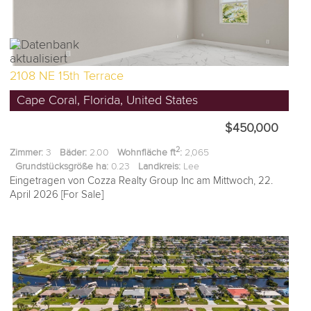
2108 NE 15th Terrace
Cape Coral, Florida, United States
$450,000
2
Zimmer:
3
Bäder:
2.00
Wohnfläche ft
:
2,065
Grundstücksgröße ha:
0.23
Landkreis:
Lee
Eingetragen von Cozza Realty Group Inc am Mittwoch, 22.
April 2026 [For Sale]