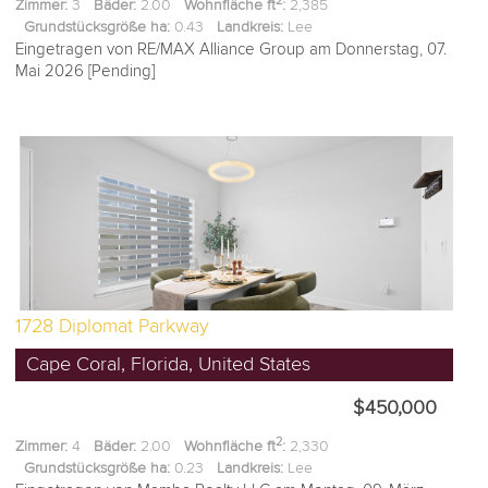
2
Zimmer:
3
Bäder:
2.00
Wohnfläche ft
:
2,385
Grundstücksgröße ha:
0.43
Landkreis:
Lee
Eingetragen von RE/MAX Alliance Group am Donnerstag, 07.
Mai 2026 [Pending]
1728 Diplomat Parkway
Cape Coral, Florida, United States
$450,000
2
Zimmer:
4
Bäder:
2.00
Wohnfläche ft
:
2,330
Grundstücksgröße ha:
0.23
Landkreis:
Lee