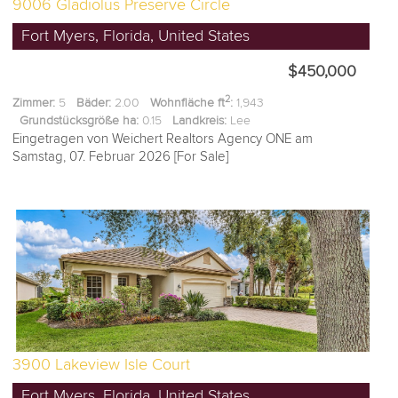
9006 Gladiolus Preserve Circle
Fort Myers, Florida, United States
$450,000
2
Zimmer:
5
Bäder:
2.00
Wohnfläche ft
:
1,943
Grundstücksgröße ha:
0.15
Landkreis:
Lee
Eingetragen von Weichert Realtors Agency ONE am
Samstag, 07. Februar 2026 [For Sale]
3900 Lakeview Isle Court
Fort Myers, Florida, United States