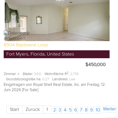
8904 Baytowne Loop
Fort Myers, Florida, United States
$450,000
2
Zimmer:
4
Bäder:
3.00
Wohnfläche ft
:
2,776
Grundstücksgröße ha:
0.27
Landkreis:
Lee
Eingetragen von Royal Shell Real Estate, Inc. am Freitag, 12.
Juni 2026 [For Sale]
Weiter
Start
Zurück
1
2
3
4
5
6
7
8
9
10