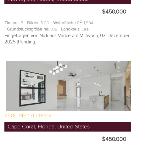
$450,000
2
Zimmer:
3
Bäder:
3.00
Wohnfläche ft
:
1,994
Grundstücksgröße ha:
0.18
Landkreis:
Lee
Eingetragen von Nicklaus Vance am Mittwoch, 03. Dezember
2025 [Pending]
3500 NE 17th Place
Cape Coral, Florida, United States
$450,000