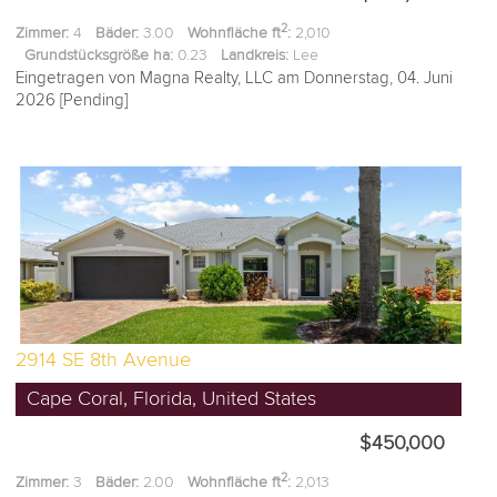
2
Zimmer:
4
Bäder:
3.00
Wohnfläche ft
:
2,010
Grundstücksgröße ha:
0.23
Landkreis:
Lee
Eingetragen von Magna Realty, LLC am Donnerstag, 04. Juni
2026 [Pending]
2914 SE 8th Avenue
Cape Coral, Florida, United States
$450,000
2
Zimmer:
3
Bäder:
2.00
Wohnfläche ft
:
2,013