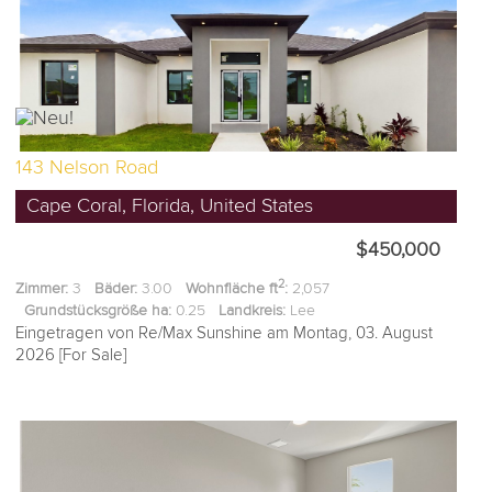
143 Nelson Road
Cape Coral, Florida, United States
$450,000
2
Zimmer:
3
Bäder:
3.00
Wohnfläche ft
:
2,057
Grundstücksgröße ha:
0.25
Landkreis:
Lee
Eingetragen von Re/Max Sunshine am Montag, 03. August
2026 [For Sale]