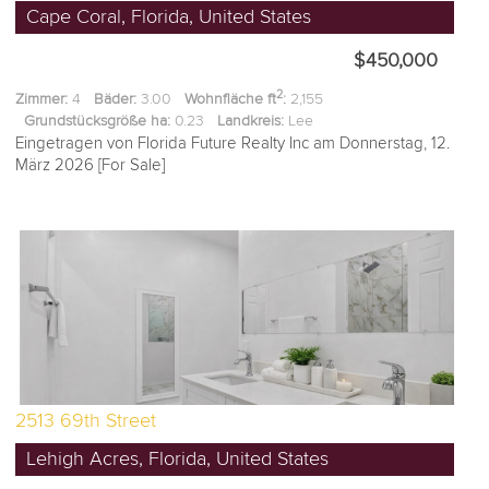
Cape Coral, Florida, United States
$450,000
2
Zimmer:
4
Bäder:
3.00
Wohnfläche ft
:
2,155
Grundstücksgröße ha:
0.23
Landkreis:
Lee
Eingetragen von Florida Future Realty Inc am Donnerstag, 12.
März 2026 [For Sale]
2513 69th Street
Lehigh Acres, Florida, United States