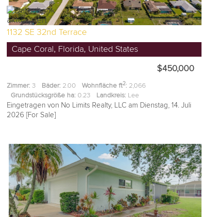
1132 SE 32nd Terrace
Cape Coral, Florida, United States
$450,000
2
Zimmer:
3
Bäder:
2.00
Wohnfläche ft
:
2,066
Grundstücksgröße ha:
0.23
Landkreis:
Lee
Eingetragen von No Limits Realty, LLC am Dienstag, 14. Juli
2026 [For Sale]