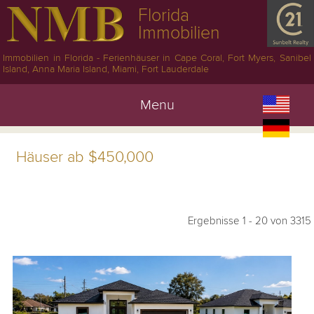
Florida
Immobilien
Immobilien in Florida - Ferienhäuser in Cape Coral, Fort Myers, Sanibel
Island, Anna Maria Island, Miami, Fort Lauderdale
Menu
Häuser ab $450,000
Ergebnisse 1 - 20 von 3315