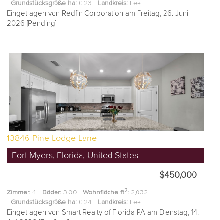
Grundstücksgröße ha:
0.23
Landkreis:
Lee
Eingetragen von Redfin Corporation am Freitag, 26. Juni
2026 [Pending]
13846 Pine Lodge Lane
Fort Myers, Florida, United States
$450,000
2
Zimmer:
4
Bäder:
3.00
Wohnfläche ft
:
2,032
Grundstücksgröße ha:
0.24
Landkreis:
Lee
Eingetragen von Smart Realty of Florida PA am Dienstag, 14.