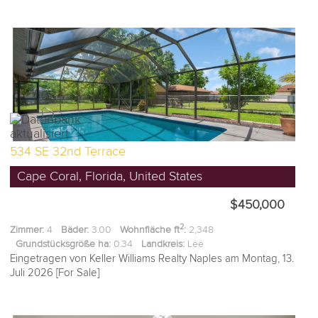
534 SE 32nd Terrace
Cape Coral, Florida, United States
$450,000
2
Zimmer:
4
Bäder:
3.00
Wohnfläche ft
:
2,348
Grundstücksgröße ha:
0.34
Landkreis:
Lee
Eingetragen von Keller Williams Realty Naples am Montag, 13.
Juli 2026 [For Sale]