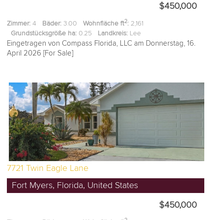
$450,000
2
Zimmer:
4
Bäder:
3.00
Wohnfläche ft
:
2,161
Grundstücksgröße ha:
0.25
Landkreis:
Lee
Eingetragen von Compass Florida, LLC am Donnerstag, 16.
April 2026 [For Sale]
7721 Twin Eagle Lane
Fort Myers, Florida, United States
$450,000