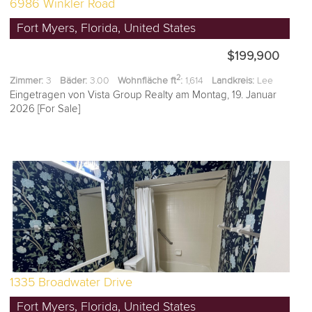
6986 Winkler Road
Fort Myers, Florida, United States
$199,900
2
Zimmer:
3
Bäder:
3.00
Wohnfläche ft
:
1,614
Landkreis:
Lee
Eingetragen von Vista Group Realty am Montag, 19. Januar
2026 [For Sale]
1335 Broadwater Drive
Fort Myers, Florida, United States