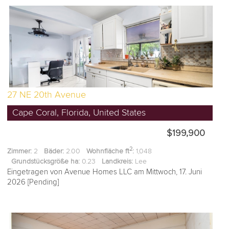
27 NE 20th Avenue
Cape Coral, Florida, United States
$199,900
2
Zimmer:
2
Bäder:
2.00
Wohnfläche ft
:
1,048
Grundstücksgröße ha:
0.23
Landkreis:
Lee
Eingetragen von Avenue Homes LLC am Mittwoch, 17. Juni
2026 [Pending]