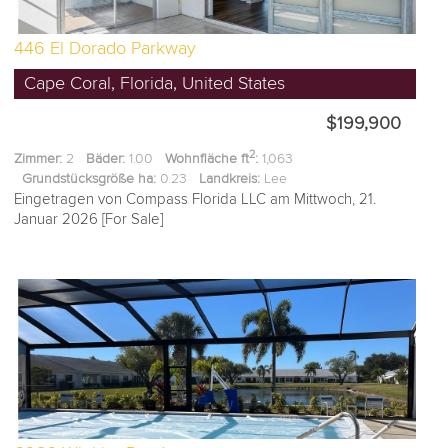
446 El Dorado Parkway
Cape Coral, Florida, United States
$199,900
2
Zimmer:
2
Bäder:
1.00
Wohnfläche ft
:
1,063
Grundstücksgröße ha:
0.23
Landkreis:
Lee
Eingetragen von Compass Florida LLC am Mittwoch, 21.
Januar 2026 [For Sale]