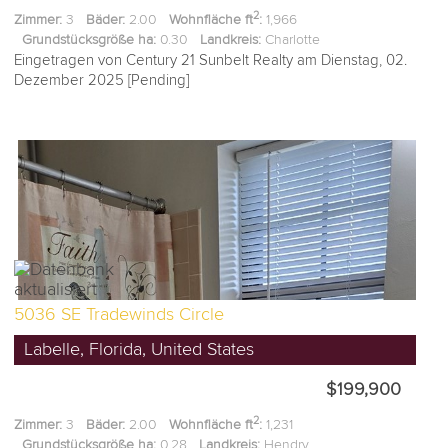
2
Zimmer:
3
Bäder:
2.00
Wohnfläche ft
:
1,966
Grundstücksgröße ha:
0.30
Landkreis:
Charlotte
Eingetragen von Century 21 Sunbelt Realty am Dienstag, 02.
Dezember 2025 [Pending]
5036 SE Tradewinds Circle
Labelle, Florida, United States
$199,900
2
Zimmer:
3
Bäder:
2.00
Wohnfläche ft
:
1,231
Grundstücksgröße ha:
0.28
Landkreis:
Hendry