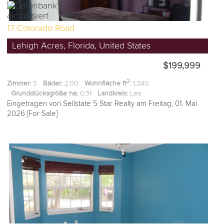
17 Colorado Road
Lehigh Acres, Florida, United States
$199,999
2
Zimmer:
3
Bäder:
2.00
Wohnfläche ft
:
1,340
Grundstücksgröße ha:
0.31
Landkreis:
Lee
Eingetragen von Sellstate 5 Star Realty am Freitag, 01. Mai
2026 [For Sale]