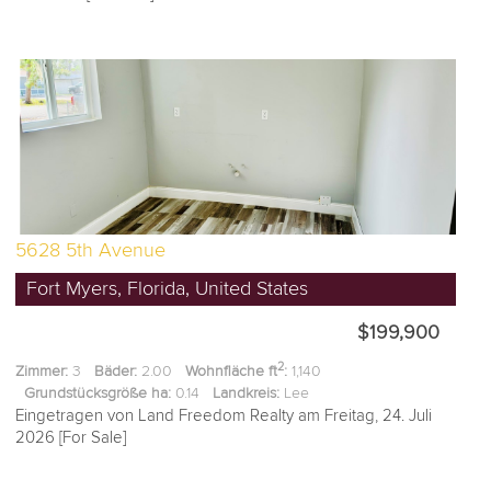
5628 5th Avenue
Fort Myers, Florida, United States
$199,900
2
Zimmer:
3
Bäder:
2.00
Wohnfläche ft
:
1,140
Grundstücksgröße ha:
0.14
Landkreis:
Lee
Eingetragen von Land Freedom Realty am Freitag, 24. Juli
2026 [For Sale]