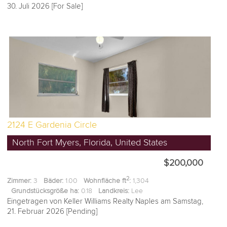
30. Juli 2026 [For Sale]
2124 E Gardenia Circle
North Fort Myers, Florida, United States
$200,000
2
Zimmer:
3
Bäder:
1.00
Wohnfläche ft
:
1,304
Grundstücksgröße ha:
0.18
Landkreis:
Lee
Eingetragen von Keller Williams Realty Naples am Samstag,
21. Februar 2026 [Pending]