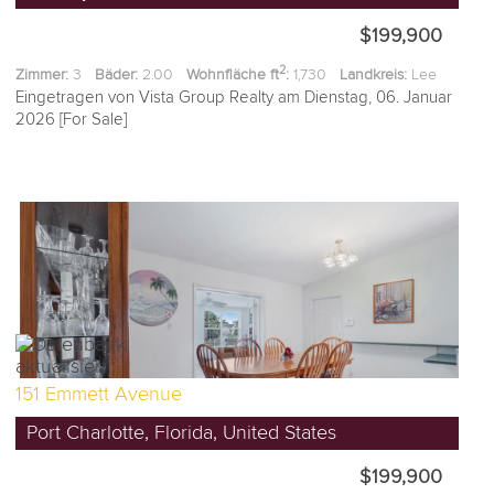
$199,900
2
Zimmer:
3
Bäder:
2.00
Wohnfläche ft
:
1,730
Landkreis:
Lee
Eingetragen von Vista Group Realty am Dienstag, 06. Januar
2026 [For Sale]
151 Emmett Avenue
Port Charlotte, Florida, United States
$199,900