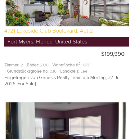
4721 Lakeside Club Boulevard, Apt 2
Fort Myers, Florida, United States
$199,990
2
Zimmer:
2
Bäder:
2.00
Wohnfläche ft
:
1,170
Grundstücksgröße ha:
0.16
Landkreis:
Lee
Eingetragen von Genesis Realty Team am Montag, 27. Juli
2026 [For Sale]