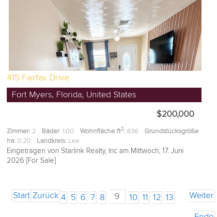
415 Fairfax Drive
Fort Myers, Florida, United States
$200,000
2
Zimmer:
2
Bäder:
1.00
Wohnfläche ft
:
836
Grundstücksgröße
ha:
0.20
Landkreis:
Lee
Eingetragen von Starlink Realty, Inc am Mittwoch, 17. Juni
2026 [For Sale]
Start
Zurück
Weiter
9
4
5
6
7
8
10
11
12
13
Ende