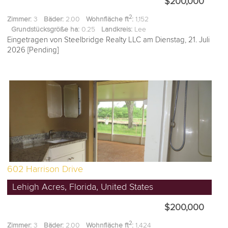
$200,000
2
Zimmer:
3
Bäder:
2.00
Wohnfläche ft
:
1,152
Grundstücksgröße ha:
0.25
Landkreis:
Lee
Eingetragen von Steelbridge Realty LLC am Dienstag, 21. Juli
2026 [Pending]
602 Harrison Drive
Lehigh Acres, Florida, United States
$200,000
2
Zimmer:
3
Bäder:
2.00
Wohnfläche ft
:
1,424