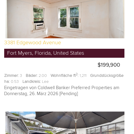
3381 Edgewood Avenue
Fort Myers, Florida, United States
$199,900
2
Zimmer:
3
Bäder:
2.00
Wohnfläche ft
:
1,211
Grundstücksgröße
ha:
0.53
Landkreis:
Lee
Eingetragen von Coldwell Banker Preferred Properties am
Donnerstag, 26. März 2026 [Pending]