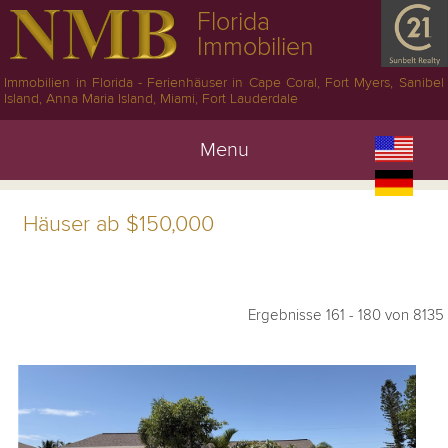
Florida
Immobilien
Immobilien in Florida - Ferienhäuser in Cape Coral, Fort Myers, Sanibel
Island, Anna Maria Island, Miami, Fort Lauderdale
Menu
Häuser ab $150,000
Ergebnisse 161 - 180 von 8135