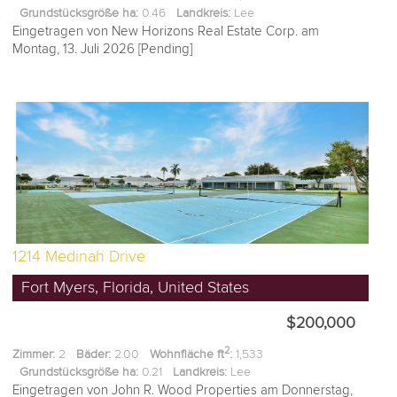
Grundstücksgröße ha:
0.46
Landkreis:
Lee
Eingetragen von New Horizons Real Estate Corp. am
Montag, 13. Juli 2026 [Pending]
1214 Medinah Drive
Fort Myers, Florida, United States
$200,000
2
Zimmer:
2
Bäder:
2.00
Wohnfläche ft
:
1,533
Grundstücksgröße ha:
0.21
Landkreis:
Lee
Eingetragen von John R. Wood Properties am Donnerstag,