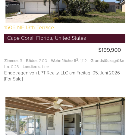
1506 NE 13th Terrace
Cape Coral, Florida, United States
$199,900
2
Zimmer:
3
Bäder:
2.00
Wohnfläche ft
:
1,112
Grundstücksgröße
ha:
0.23
Landkreis:
Lee
Eingetragen von LPT Realty, LLC am Freitag, 05. Juni 2026
[For Sale]