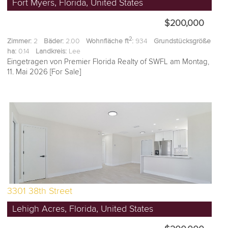
Fort Myers, Florida, United States
$200,000
2
Zimmer:
2
Bäder:
2.00
Wohnfläche ft
:
934
Grundstücksgröße
ha:
0.14
Landkreis:
Lee
Eingetragen von Premier Florida Realty of SWFL am Montag,
11. Mai 2026 [For Sale]
3301 38th Street
Lehigh Acres, Florida, United States