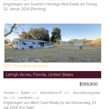
Eingetragen von Southern Heritage Real Estate am Freitag,
02. Januar 2026 [Pending]
1129 Cherokee Avenue
Lehigh Acres, Florida, United States
$199,900
2
Zimmer:
2
Bäder:
1.00
Wohnfläche ft
:
920
Grundstücksgröße
ha:
0.36
Landkreis:
Lee
Eingetragen von West Coast Realty Inc am Donnerstag, 23.
Juli 2026 [For Sale]