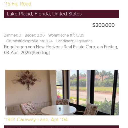
115 Fig Road
Lake Placid, Florida, United States
$200,000
2
Zimmer:
3
Bäder:
2.00
Wohnfläche ft
:
1,729
Grundstücksgröße ha:
0.74
Landkreis:
Highlands
Eingetragen von New Horizons Real Estate Corp. am Freitag,
03. April 2026 [Pending]
11901 Caraway Lane, Apt 104